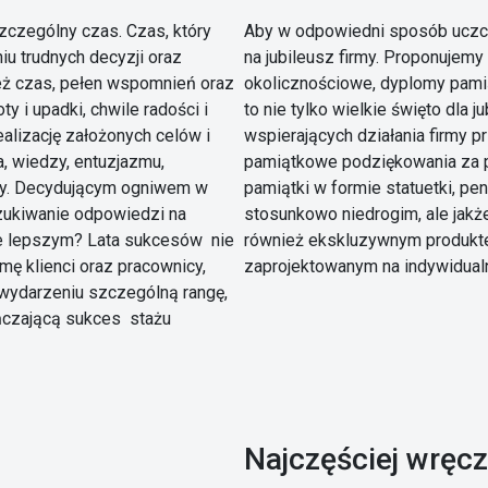
zczególny czas. Czas, który
Aby w odpowiedni sposób uczcić
u trudnych decyzji oraz
na jubileusz firmy. Proponujemy
eż czas, pełen wspomnień oraz
okolicznościowe, dyplomy pamią
 i upadki, chwile radości i
to nie tylko wielkie święto dla 
ealizację założonych celów i
wspierających działania firmy pr
a, wiedzy, entuzjazmu,
pamiątkowe podziękowania za p
my. Decydującym ogniwem w
pamiątki w formie statuetki, p
zukiwanie odpowiedzi na
stosunkowo niedrogim, ale jakż
ze lepszym? Lata sukcesów nie
również ekskluzywnym produk
rmę klienci oraz pracownicy,
zaprojektowanym na indywidual
u wydarzeniu szczególną rangę,
ńczającą sukces stażu
Najczęściej wręcz